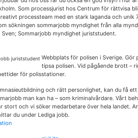
jobbar du hos oss får du också en god insyn i hur arb
olm. Som processjurist hos Centrum för rättvisa bli
t kreativt processteam med en stark laganda och unik
nom sökningen sommarjobb myndighet från alla myndi
i Sven; Sommarjobb myndighet juriststudent.
Webbplats för polisen i Sverige. Gör
tipsa polisen. Vid pågående brott – ri
ttider för polisstationer.
asieutbildning och rätt personlighet, kan du få ett
marjobb man kan ha – som kriminalvårdare. Vårt be
r stort och vi söker medarbetare över hela landet. A
ittar du under Lediga jobb.
ation