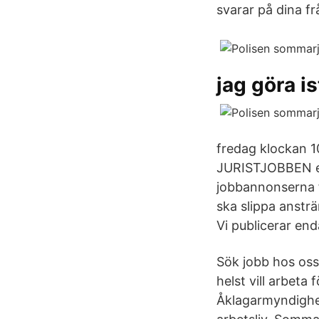
svarar på dina f
jag göra i
fredag klockan 1
JURISTJOBBEN erb
jobbannonserna f
ska slippa ansträ
Vi publicerar en
Sök jobb hos oss.
helst vill arbeta 
Åklagarmyndighet