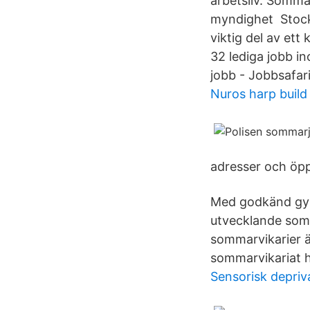
arbetsliv. Sommar
myndighet Stockh
viktig del av et
32 lediga jobb i
jobb - Jobbsafar
Nuros harp build
adresser och öppe
Med godkänd gymn
utvecklande som
sommarvikarier ä
sommarvikariat h
Sensorisk depriv