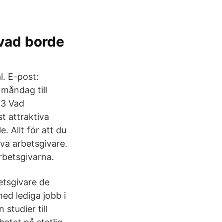
 vad borde
. E-post:
måndag till
33 Vad
t attraktiva
 Allt för att du
iva arbetsgivare.
rbetsgivarna.
etsgivare de
med lediga jobb i
studier till