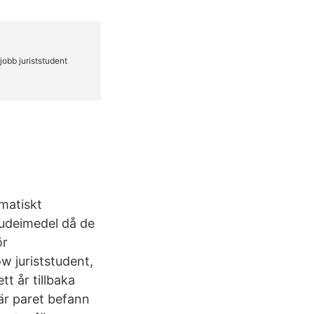
matiskt
tudeimedel då de
ör
w juriststudent,
tt år tillbaka
är paret befann