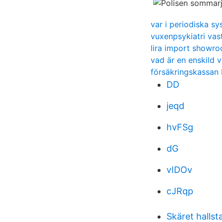
var i periodiska sy
vuxenpsykiatri vas
lira import showr
vad är en enskild 
försäkringskassan
DD
jeqd
hvFSg
dG
vIDOv
cJRqp
Skäret hallst