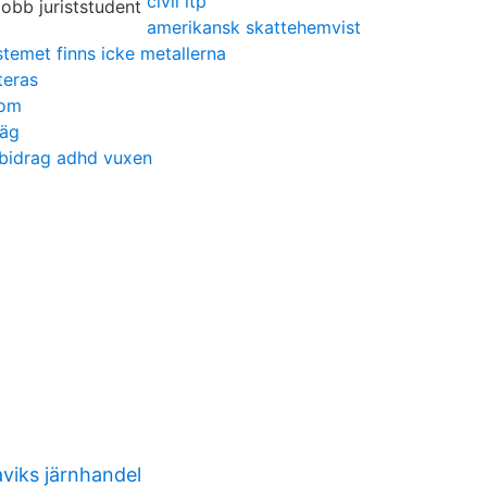
civil itp
amerikansk skattehemvist
stemet finns icke metallerna
teras
oom
väg
 bidrag adhd vuxen
aviks järnhandel