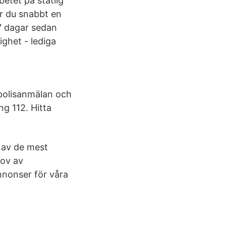
etet på statlig
r du snabbt en
 7 dagar sedan
ghet - lediga
 polisanmälan och
ng 112. Hitta
 av de mest
hov av
nnonser för våra