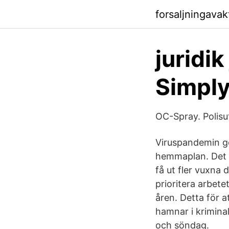
forsaljningava
juridi
Simply
OC-Spray. Polisu
Viruspandemin gö
hemmaplan. Det k
få ut fler vuxna
prioritera arbet
åren. Detta för 
hamnar i kriminal
och söndag.