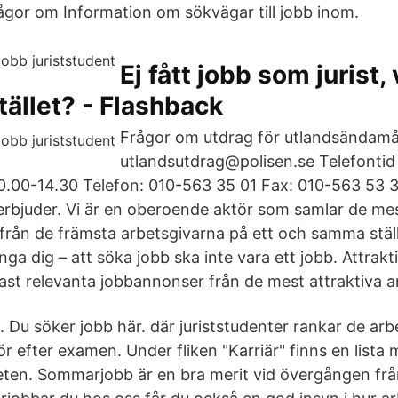
rågor om Information om sökvägar till jobb inom.
Ej fått jobb som jurist,
stället? - Flashback
Frågor om utdrag för utlandsändamål
utlandsutdrag@polisen.se Telefontid 
0.00-14.30 Telefon: 010-563 35 01 Fax: 010-563 53 
juder. Vi är en oberoende aktör som samlar de mes
rån de främsta arbetsgivarna på ett och samma ställe.
nga dig – att söka jobb ska inte vara ett jobb. Attrakt
dast relevanta jobbannonser från de mest attraktiva a
 Du söker jobb här. där juriststudenter rankar de arb
för efter examen. Under fliken "Karriär" finns en lista 
en. Sommarjobb är en bra merit vid övergången från 