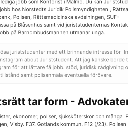
u lediga jobb som Kontorist i Malmö. Du kan Juriststud
obb hos Norstedts Juridik Polismyndigheten , Rätts
ank, Polisen, Rättsmedicinska avdelningen, SUF-
 på Blåsenhus samt vid juriststudenternas Kontaktd
obb på Barnombudsmannen utmanar unga.
iösa juriststudenter med ett brinnande intresse för I
 instagram about Juriststudent. Att jag kanske borde t
ram för att lättare få jobb. stöd, juridisk rådgivning o
tillstånd samt polisanmäla eventuella förövare.
srätt tar form - Advokate
urister, ekonomer, poliser, sjuksköterskor och många 
en, Visby. F37. Gotlands kommun. F12 (/23). Polisen 