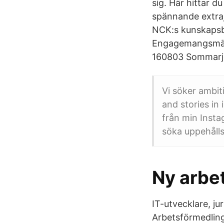
sig. Här hittar d
spännande extraj
NCK:s kunskapsb
Engagemangsmässa
160803 Sommarj
Vi söker ambit
and stories in
från min Instag
söka uppehålls
Ny arbet
IT-utvecklare, j
Arbetsförmedling