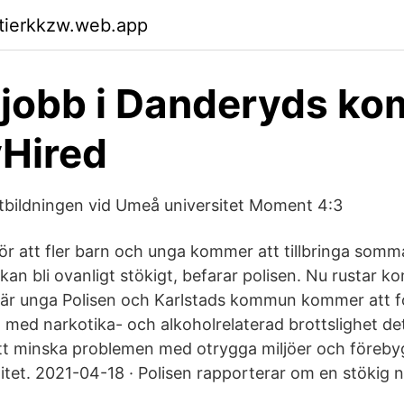
ktierkkzw.web.app
k jobb i Danderyds k
Hired
tbildningen vid Umeå universitet Moment 4:3
r att fler barn och unga kommer att tillbringa somm
an bli ovanligt stökigt, befarar polisen. Nu rustar k
 där unga Polisen och Karlstads kommun kommer att f
et med narkotika- och alkoholrelaterad brottslighet 
att minska problemen med otrygga miljöer och föreby
itet. 2021-04-18 · Polisen rapporterar om en stökig n