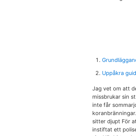
Grundläggand
Uppåkra guid
Jag vet om att d
missbrukar sin st
inte får sommarjo
koranbränningar.
sitter djupt För 
instiftat ett po