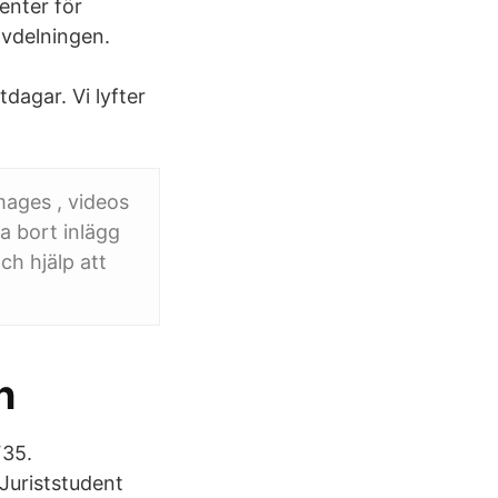
enter för
avdelningen.
agar. Vi lyfter
mages , videos
a bort inlägg
ch hjälp att
n
F35.
Juriststudent