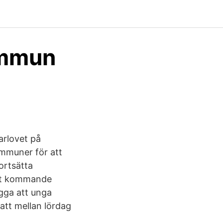
ommun
arlovet på
ommuner för att
ortsätta
det kommande
gga att unga
att mellan lördag