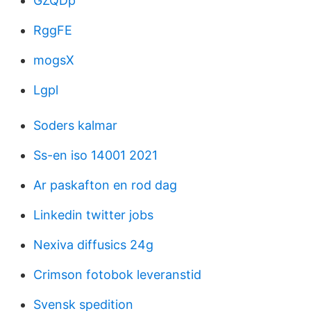
GZQDp
RggFE
mogsX
Lgpl
Soders kalmar
Ss-en iso 14001 2021
Ar paskafton en rod dag
Linkedin twitter jobs
Nexiva diffusics 24g
Crimson fotobok leveranstid
Svensk spedition