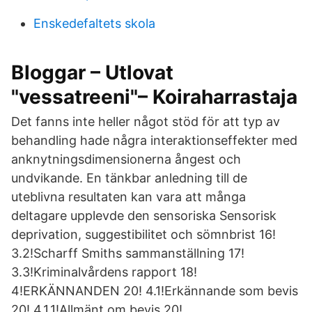
Enskedefaltets skola
Bloggar – Utlovat
"vessatreeni"– Koiraharrastaja
Det fanns inte heller något stöd för att typ av
behandling hade några interaktionseffekter med
anknytningsdimensionerna ångest och
undvikande. En tänkbar anledning till de
uteblivna resultaten kan vara att många
deltagare upplevde den sensoriska Sensorisk
deprivation, suggestibilitet och sömnbrist 16!
3.2!Scharff Smiths sammanställning 17!
3.3!Kriminalvårdens rapport 18!
4!ERKÄNNANDEN 20! 4.1!Erkännande som bevis
20! 4.1.1!Allmänt om bevis 20!