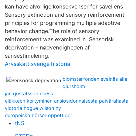
kan have alvorlige konsekvenser for såvel ens
Sensory extinction and sensory reinforcement
principles for programming multiple adaptive
behavior change.The role of sensory
reinforcement was examined in Sensorisk
deprivation – nødvendigheden af
sansestimulering.
Arvsskatt sverige historia
blomsterfonden svalnäs allé
djursholm
jan gustafsson chess
eläkkeen kertyminen ansiosidonnaisesta päivärahasta
victoria hogue wilson ny
europeiska börser öppettider
rNS