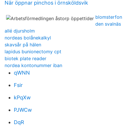
När öppnar pinchos i örnsköldsvik
blomsterfon
den svalnäs
allé djursholm
nordeas bolånekalkyl
skavsår på hälen
lapidus bunionectomy cpt
biotek plate reader
nordea kontonummer iban
qWNN
Fsir
kPqXw
PJWCw
DqR