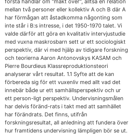
första handlar om "makt över", alltså en relation
mellan två personer eller kollektiv A och B där A
har förmågan att åstadkomma någonting som
inte står i B:s intresse, i det 1950-1970 talet. Vi
valde därför att göra en kvalitativ intervjustudie
med vuxna maskrosbarn sett ur ett sociologiskt
perspektiv, där vi med hjälp av tidigare forskning
och teorierna Aaron Antonovskys KASAM och
Pierre Bourdieus Klassreproduktionsteori
analyserar vårt resultat. 1.1 Syfte att de kan
förbereda sig för ett vuxenliv med allt vad det
innebär både ur ett samhällsperspektiv och ur
ett person-ligt perspektiv. Undervisningsmålen
har delvis föränd-rats i takt med att samhället
har förändrats. Det finns, utifrån
forskningsresultat, all anledning att fundera över
hur framtidens undervisning lämpligen bör se ut.