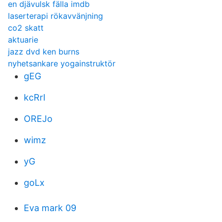
en djävulsk fälla imdb
laserterapi rökavvänjning
co2 skatt
aktuarie
jazz dvd ken burns
nyhetsankare yogainstruktör
gEG
kcRrI
OREJo
wimz
yG
goLx
Eva mark 09