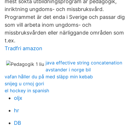
mest sökta utbildningsprogram är pedagogik,
inriktning ungdoms- och missbruksvård.
Programmet är det enda i Sverige och passar dig
som vill arbeta inom ungdoms- och
missbruksvården eller närliggande områden som
t.ex.
Tradfri amazon
java effective string concatenation
avstander i norge bil
vafan håller du på med släpp min kebab
snijeg u crnoj gori
el hockey in spanish
oljx
hr
DB