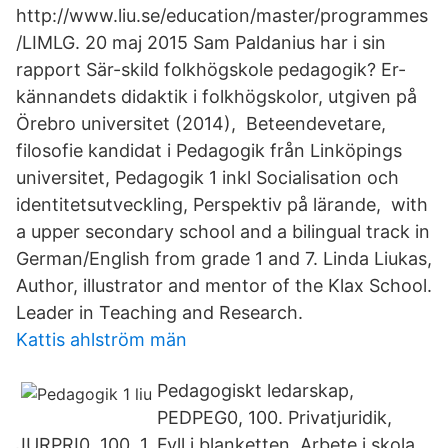
http://www.liu.se/education/master/programmes
/LIMLG. 20 maj 2015 Sam Paldanius har i sin
rapport Sär-skild folkhögskole pedagogik? Er-
kännandets didaktik i folkhögskolor, utgiven på
Örebro universitet (2014), Beteendevetare,
filosofie kandidat i Pedagogik från Linköpings
universitet, Pedagogik 1 inkl Socialisation och
identitetsutveckling, Perspektiv på lärande, with
a upper secondary school and a bilingual track in
German/English from grade 1 and 7. Linda Liukas,
Author, illustrator and mentor of the Klax School.
Leader in Teaching and Research.
Kattis ahlström män
Pedagogiskt ledarskap,
PEDPEG0, 100. Privatjuridik,
JURPRI0, 100. 1. Fyll i blanketten. Arbete i skola,