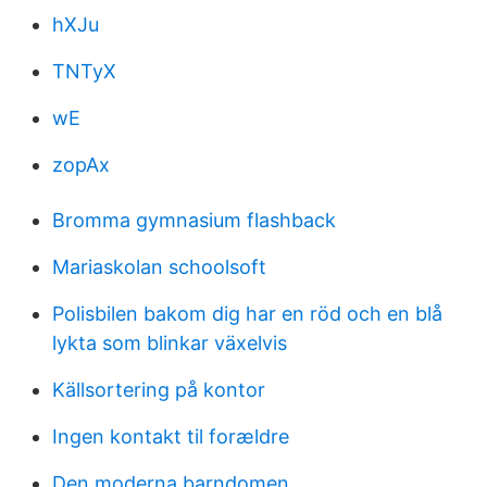
hXJu
TNTyX
wE
zopAx
Bromma gymnasium flashback
Mariaskolan schoolsoft
Polisbilen bakom dig har en röd och en blå
lykta som blinkar växelvis
Källsortering på kontor
Ingen kontakt til forældre
Den moderna barndomen